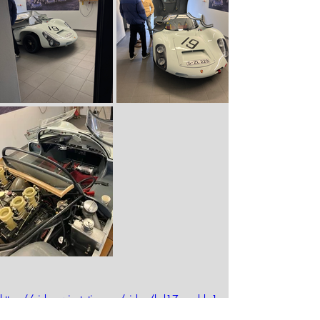
https://video.wixstatic.com/video/bd17ea_dda1c
20cf05e4e3aa70b899539ef7c26/480p/mp4/fil