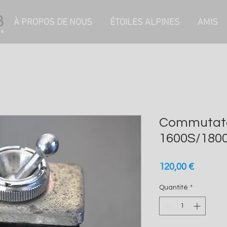
À PROPOS DE NOUS
ÉTOILES ALPINES
AMIS
Commutate
1600S/1800 
Prix
120,00 €
Quantité
*