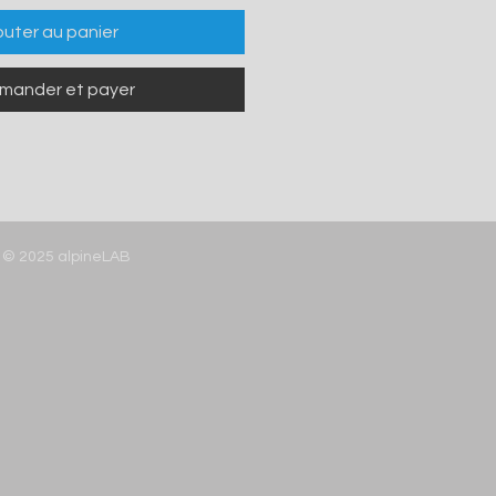
outer au panier
ander et payer
© 2025 alpineLAB