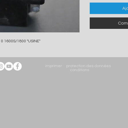
Aj
Comm
10 1600S/1800 "USINE"
imprimer
protection des données
c
onditions