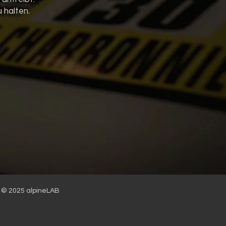
 halten.
© 2025 alpineLAB