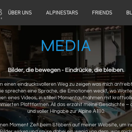
ÜBER UNS
ALPINESTARS
FRIENDS
B
MEDIA
Bilder, die bewegen - Eindrücke, die bleiben.
m einen eindrucksvolleren Weg zu zeigen was mich antreibt, 
ie sprechen eine Sprache, die Emotionen weckt, wo Worte
n eines Videos, in stillen Momentaufnahmen mit kraftvoll
ierten Plattformen. All das erzählt meine Geschichte – 
und voller Hingabe zur Alpine A110.
inen Moment Zeit beim Stöbern auf meiner Website, um in
 Bilder wirken und spüre dabei ein wenig von dem, was mich 