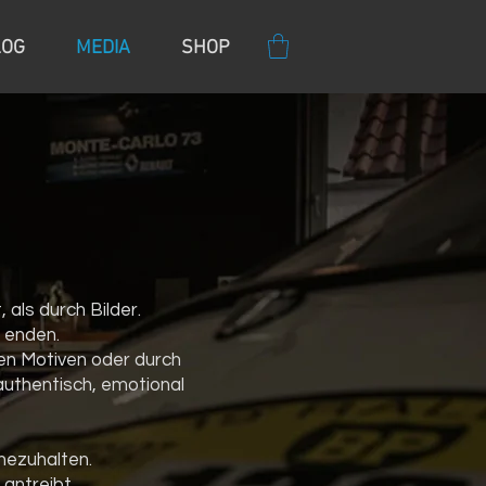
LOG
MEDIA
SHOP
als durch Bilder.
 enden.
en Motiven oder durch
authentisch, emotional
nezuhalten.
antreibt.