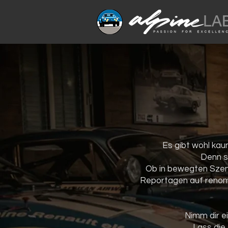
Es gibt wohl kau
Denn s
Ob in bewegten Szene
Reportagen auf renomm
Nimm dir e
Lass die