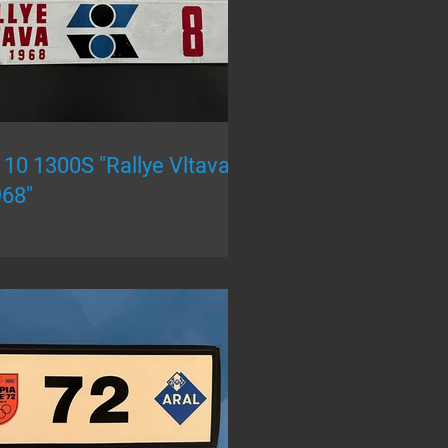
 1300S "Rallye Vltava
68"