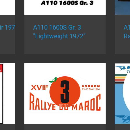
r 1971"
A110 1600S Gr. 3
A1
"Lightweight 1972"
Ra