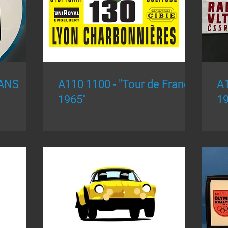
MANS
A110 1100 - "Tour de France
A110
1965"
19