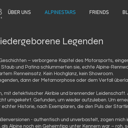
ÜBER UNS
ALPINESTARS
FRIENDS
B
iedergeborene Legenden
 Geschichten – verborgene Kapitel des Motorsports, einge
s Staub und Patina schlummerten sie, echte Alpine-Rennw
hartem Renneinsatz. Kein Hochglanz, kein Showroom.
Legenden, dann der Metamorphose oder dem Verfall überla
ch, mit detektivischer Akribie und brennender Leidenschaft. 
cht umgekehrt. Gefunden, um wieder aufzuleben. Um erneut
chter Historie, nach Exemplaren, die den Puls der Startlin
ßenversionen - authentisch und unverbastelt, zogen mich i
t, als Alpine noch ein Geheimtipp unter Kennern war – roh, 