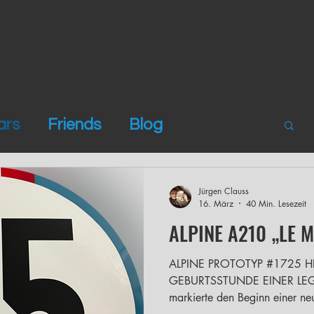
ars
Friends
Blog
Jürgen Clauss
16. März
40 Min. Lesezeit
ALPINE A210 „LE 
ALPINE PROTOTYP #1725 HI
GEBURTSSTUNDE EINER LEG
markierte den Beginn einer ne