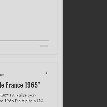
h ein ehrgeiziges Ziel, nämlich
 Rennteams zu verwirklichen -
zu gewinnen. Niemand konnte
ieser Weg sein würde.
usforderungen und knappe
den Jahre prägen. Doch
zeit
de France 1965"
RY 19. Rallye Lyon-
e Alpine A110
..