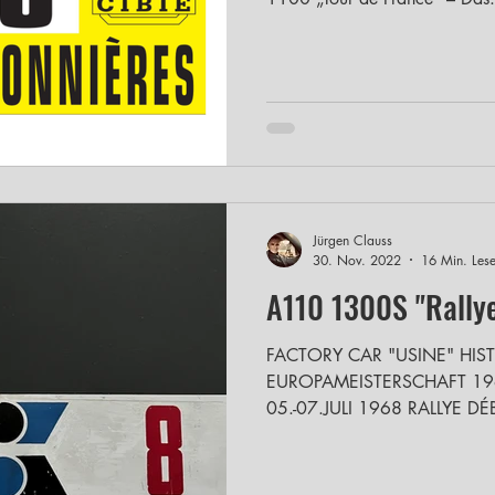
Jürgen Clauss
30. Nov. 2022
16 Min. Lese
A110 1300S
FACTORY CAR "USINE" HIST
EUROPAMEISTERSCHAFT 196
05.-07.JULI 1968 RALLYE DÉBUT FEUERTAUFE DER
Es war der...