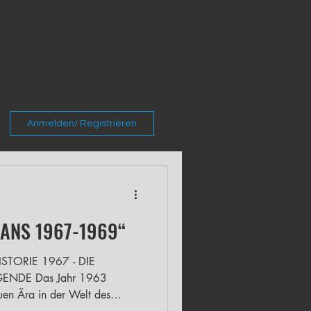
Anmelden/ Registrieren
MANS 1967-1969“
STORIE 1967 - DIE
ENDE Das Jahr 1963
uen Ära in der Welt des