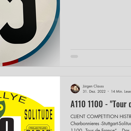
Motorsports. Alpine setzte sic
den größten Traum eines jeden
die 24 Stunden von Le Mans 
damals erahnen, wie steinig d
Rückschläge, technische Hera
Niederlagen sollten die kommen
jeder di
Jürgen Clauss
31. Dez. 2022
14 Min. Lese
A110 1100 - "Tour 
CLIENT COMPETITION HISTRO
Charbonnieres -Stuttgart-Solitude 1966 Di
1100 „Tour de France“ – Das.